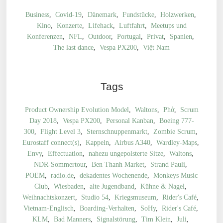
Serien
Business
,
Covid-19
,
Dänemark
,
Fundstücke
,
Holzwerken
,
Kino
,
Konzerte
,
Lifehack
,
Luftfahrt
,
Meetups und
Konferenzen
,
NFL
,
Outdoor
,
Portugal
,
Privat
,
Spanien
,
The last dance
,
Vespa PX200
,
Việt Nam
Tags
Product Ownership Evolution Model
,
Waltons
,
Phở
,
Scrum
Day 2018
,
Vespa PX200
,
Personal Kanban
,
Boeing 777-
300
,
Flight Level 3
,
Sternschnuppenmarkt
,
Zombie Scrum
,
Eurostaff connect(s)
,
Kappeln
,
Airbus A340
,
Wardley-Maps
,
Envy
,
Effectuation
,
nahezu ungepolsterte Sitze
,
Waltons
,
NDR-Sommertour
,
Ben Thanh Market
,
Strand Pauli
,
POEM
,
radio.de
,
dekadentes Wochenende
,
Monkeys Music
Club
,
Wiesbaden
,
alte Jugendband
,
Kühne & Nagel
,
Weihnachtskonzert
,
Studio 54
,
Kriegsmuseum
,
Rider's Café
,
Vietnam-Englisch
,
Boarding-Verhalten
,
SoHy
,
Rider's Café
,