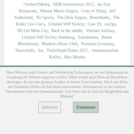
KLM
,
Bad Manners
,
Signalstörung
,
Tim Klein
,
Juli
,
//Seibert/Media
,
NDR-Sommertour 2017
,
Au Parc
Restaurant
,
Maison Marou Saigon
,
Costs of Delay
,
Jeff
Sutherland
,
No Sports
,
The Deck Saigon
,
Benzinhahn
,
The
Kinky Coo Coo's
,
Limited WIP Society
,
Case 39
,
car2go
,
Hồ Chí Minh City
,
Back in the saddle
,
Vietnam Airlines
,
Limited WiP Society Hamburg
,
Sozialismus
,
Buster
Bloodvessel
,
Monkeys Music Club
,
Premium Economy
,
Heavyballs
,
Joe
,
Tools4AgileTeams 2017
,
vietnamesischen
Kaffee
,
Max Mutzke
Diese Webseite nutzt Cookies und Webtracking-Technologien, die zur Optimierung der
Gestaltung der Webseite eingesetzt werden. Dabei werden auch Daten an Dienstleister
übertragen, die uns eine genauere Analyse in diesem Sinne erlauben. Durch den Klick
Members only
auf Zustimmen erklärst du dich damit einverstanden. Informationen zu den externen
Dienstleistern bietet die
Datenschutzseite
. Dort bietet sich dir auch die
Möglichkeit zum
Widerruf
.
Ablehnen
Zustimmen