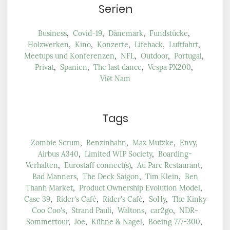
Serien
Business
,
Covid-19
,
Dänemark
,
Fundstücke
,
Holzwerken
,
Kino
,
Konzerte
,
Lifehack
,
Luftfahrt
,
Meetups und Konferenzen
,
NFL
,
Outdoor
,
Portugal
,
Privat
,
Spanien
,
The last dance
,
Vespa PX200
,
Việt Nam
Tags
Zombie Scrum
,
Benzinhahn
,
Max Mutzke
,
Envy
,
Airbus A340
,
Limited WIP Society
,
Boarding-
Verhalten
,
Eurostaff connect(s)
,
Au Parc Restaurant
,
Bad Manners
,
The Deck Saigon
,
Tim Klein
,
Ben
Thanh Market
,
Product Ownership Evolution Model
,
Case 39
,
Rider's Café
,
Rider's Café
,
SoHy
,
The Kinky
Coo Coo's
,
Strand Pauli
,
Waltons
,
car2go
,
NDR-
Sommertour
,
Joe
,
Kühne & Nagel
,
Boeing 777-300
,