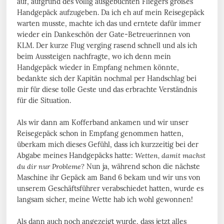
auf, aufgrund des völlig ausgebuchten Fliegers großes
Handgepäck aufzugeben. Da ich eh auf mein Reisegepäck
warten musste, machte ich das und erntete dafür immer
wieder ein Dankeschön der Gate-Betreuerinnen von
KLM. Der kurze Flug verging rasend schnell und als ich
beim Aussteigen nachfragte, wo ich denn mein
Handgepäck wieder in Empfang nehmen könnte,
bedankte sich der Kapitän nochmal per Handschlag bei
mir für diese tolle Geste und das erbrachte Verständnis
für die Situation.
Als wir dann am Kofferband ankamen und wir unser
Reisegepäck schon in Empfang genommen hatten,
überkam mich dieses Gefühl, dass ich kurzzeitig bei der
Abgabe meines Handgepäcks hatte:
Wetten, damit machst
du dir nur Probleme?
Nun ja, während schon die nächste
Maschine ihr Gepäck am Band 6 bekam und wir uns von
unserem Geschäftsführer verabschiedet hatten, wurde es
langsam sicher, meine Wette hab ich wohl gewonnen!
Als dann auch noch angezeigt wurde, dass jetzt alles