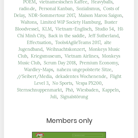
POEM
,
vietnamesischen Kaffee
,
Heavyballs
,
radio.de
,
Personal Kanban
,
Sozialismus
,
Costs of
Delay
,
NDR-Sommertour 2017
,
Maison Marou Saigon
,
Waltons
,
Limited WiP Society Hamburg
,
Buster
Bloodvessel
,
KLM
,
Vietnam-Englisch
,
Studio 54
,
Hồ
Chí Minh City
,
Back in the saddle
,
Jeff Sutherland
,
Effectuation
,
Tools4AgileTeams 2017
,
alte
Jugendband
,
Weihnachtskonzert
,
Monkeys Music
Club
,
Kriegsmuseum
,
Vietnam Airlines
,
Monkeys
Music Club
,
Scrum Day 2018
,
Premium Economy
,
Wardley-Maps
,
nahezu ungepolsterte Sitze
,
//Seibert/Media
,
dekadentes Wochenende
,
Flight
Level 3
,
No Sports
,
Vespa PX200
,
Sternschnuppenmarkt
,
Phở
,
Wiesbaden
,
Kappeln
,
Juli
,
Signalstörung
Members only