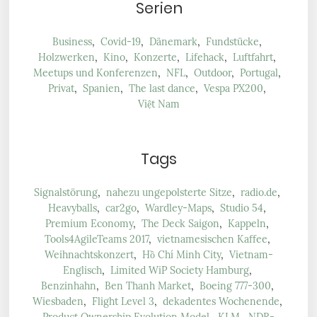
Serien
Business
,
Covid-19
,
Dänemark
,
Fundstücke
,
Holzwerken
,
Kino
,
Konzerte
,
Lifehack
,
Luftfahrt
,
Meetups und Konferenzen
,
NFL
,
Outdoor
,
Portugal
,
Privat
,
Spanien
,
The last dance
,
Vespa PX200
,
Việt Nam
Tags
Signalstörung
,
nahezu ungepolsterte Sitze
,
radio.de
,
Heavyballs
,
car2go
,
Wardley-Maps
,
Studio 54
,
Premium Economy
,
The Deck Saigon
,
Kappeln
,
Tools4AgileTeams 2017
,
vietnamesischen Kaffee
,
Weihnachtskonzert
,
Hồ Chí Minh City
,
Vietnam-
Englisch
,
Limited WiP Society Hamburg
,
Benzinhahn
,
Ben Thanh Market
,
Boeing 777-300
,
Wiesbaden
,
Flight Level 3
,
dekadentes Wochenende
,