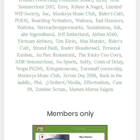
Product Ownership Evolution Model
,
KLM
,
NDR-
Sommertour 2017
,
Envy
,
Kühne & Nagel
,
Limited
WIP Society
,
Joe
,
Monkeys Music Club
,
Rider's Café
,
POEM
,
Boarding-Verhalten
,
Waltons
,
Bad Manners
,
Waltons
,
Sternschnuppenmarkt
,
Sozialismus
,
Juli
,
alte Jugendband
,
Jeff Sutherland
,
Airbus A340
,
Vietnam Airlines
,
Tim Klein
,
Max Mutzke
,
Rider's
Café
,
Strand Pauli
,
Buster Bloodvessel
,
Personal
Kanban
,
Au Parc Restaurant
,
The Kinky Coo Coo's
,
NDR-Sommertour
,
No Sports
,
SoHy
,
Costs of Delay
,
Vespa PX200
,
Kriegsmuseum
,
Eurostaff connect(s)
,
Monkeys Music Club
,
Scrum Day 2018
,
Back in the
saddle
,
Phở
,
//Seibert/Media
,
Effectuation
,
Case
39
,
Zombie Scrum
,
Maison Marou Saigon
Members only